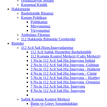
Organizasyon Şeması
Kurumsal Kimlik
Hakkımızda
Başhekimlik Binamız
Kurum Politikası
Politikamız
Misyonumuz
Vizyonumuz
Ambulans Filomuz
112 Hakkında Bilmemiz Gerekenler
Birimler
112 Acil Sağ.Hizm.İstasyonlarımız
112 Acil Sağlık Hizmetleri Başhekimliği
112 Komuta Kontrol Merkezi (Çağrı Merkezi)
1 No.lu 112 Acil Sağ.Hiz.İstasyonu İstiklal
2 No.lu 112 Acil Sağ.Hiz.İstasyonu -Gülistan
3 No.lu 112 Acil Sağ.Hiz.İstasyonu - Halıkent
4 No.lu 112 Acil Sağ.Hiz.İstasyonu - Çünür
5 No.lu 112 Acil Sağ.Hiz.İstasyonu – Hzırbey
6 No.lu 112 Acil Sağ.Hiz.İstasyonu -Organize
7 No.lu 112 Acil Sağ.Hiz. İstasyonu
8 No.lu 112 Acil Sağ.Hiz. İstasyonu
Sağlık Komuta Kontrol Merkezi
Birim ve Görev Sorumlulukları