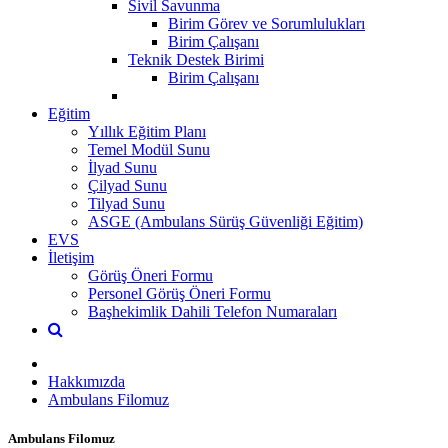
Sivil Savunma
Birim Görev ve Sorumlulukları
Birim Çalışanı
Teknik Destek Birimi
Birim Çalışanı
Eğitim
Yıllık Eğitim Planı
Temel Modül Sunu
İlyad Sunu
Çilyad Sunu
Tilyad Sunu
ASGE (Ambulans Sürüş Güvenliği Eğitim)
EVS
İletişim
Görüş Öneri Formu
Personel Görüş Öneri Formu
Başhekimlik Dahili Telefon Numaraları
Hakkımızda
Ambulans Filomuz
Ambulans Filomuz