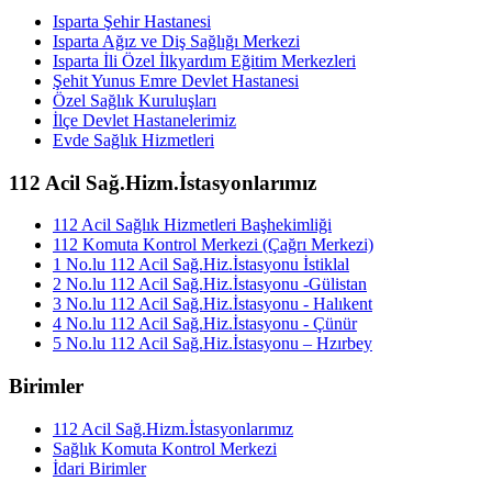
Isparta Şehir Hastanesi
Isparta Ağız ve Diş Sağlığı Merkezi
Isparta İli Özel İlkyardım Eğitim Merkezleri
Şehit Yunus Emre Devlet Hastanesi
Özel Sağlık Kuruluşları
İlçe Devlet Hastanelerimiz
Evde Sağlık Hizmetleri
112 Acil Sağ.Hizm.İstasyonlarımız
112 Acil Sağlık Hizmetleri Başhekimliği
112 Komuta Kontrol Merkezi (Çağrı Merkezi)
1 No.lu 112 Acil Sağ.Hiz.İstasyonu İstiklal
2 No.lu 112 Acil Sağ.Hiz.İstasyonu -Gülistan
3 No.lu 112 Acil Sağ.Hiz.İstasyonu - Halıkent
4 No.lu 112 Acil Sağ.Hiz.İstasyonu - Çünür
5 No.lu 112 Acil Sağ.Hiz.İstasyonu – Hzırbey
Birimler
112 Acil Sağ.Hizm.İstasyonlarımız
Sağlık Komuta Kontrol Merkezi
İdari Birimler