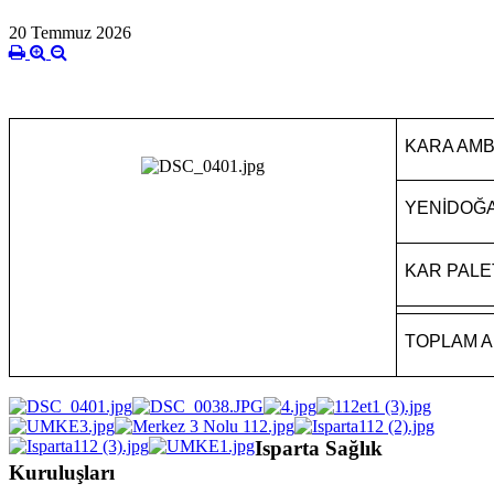
20 Temmuz 2026
KARA AMB
YENİDOĞ
KAR PALE
TOPLAM A
Isparta Sağlık
Kuruluşları