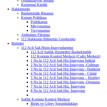
Organizasyon Şeması
Kurumsal Kimlik
Hakkımızda
Başhekimlik Binamız
Kurum Politikası
Politikamız
Misyonumuz
Vizyonumuz
Ambulans Filomuz
112 Hakkında Bilmemiz Gerekenler
Birimler
112 Acil Sağ.Hizm.İstasyonlarımız
112 Acil Sağlık Hizmetleri Başhekimliği
112 Komuta Kontrol Merkezi (Çağrı Merkezi)
1 No.lu 112 Acil Sağ.Hiz.İstasyonu İstiklal
2 No.lu 112 Acil Sağ.Hiz.İstasyonu -Gülistan
3 No.lu 112 Acil Sağ.Hiz.İstasyonu - Halıkent
4 No.lu 112 Acil Sağ.Hiz.İstasyonu - Çünür
5 No.lu 112 Acil Sağ.Hiz.İstasyonu – Hzırbey
6 No.lu 112 Acil Sağ.Hiz.İstasyonu -Organize
7 No.lu 112 Acil Sağ.Hiz. İstasyonu
8 No.lu 112 Acil Sağ.Hiz. İstasyonu
Sağlık Komuta Kontrol Merkezi
Birim ve Görev Sorumlulukları