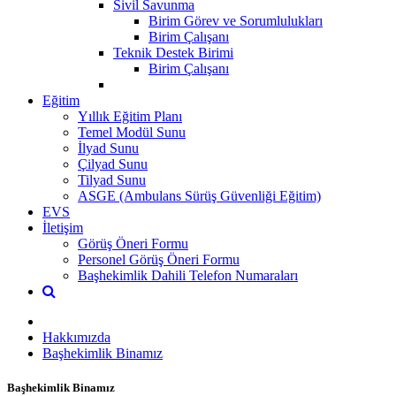
Sivil Savunma
Birim Görev ve Sorumlulukları
Birim Çalışanı
Teknik Destek Birimi
Birim Çalışanı
Eğitim
Yıllık Eğitim Planı
Temel Modül Sunu
İlyad Sunu
Çilyad Sunu
Tilyad Sunu
ASGE (Ambulans Sürüş Güvenliği Eğitim)
EVS
İletişim
Görüş Öneri Formu
Personel Görüş Öneri Formu
Başhekimlik Dahili Telefon Numaraları
Hakkımızda
Başhekimlik Binamız
Başhekimlik Binamız